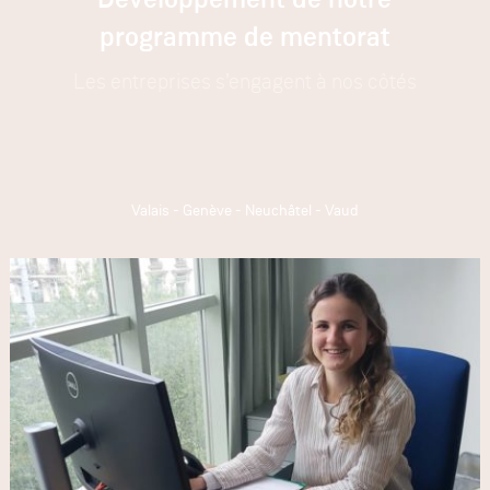
Développement de notre
programme de mentorat
Les entreprises s’engagent à nos côtés
Valais
-
Genève
-
Neuchâtel
-
Vaud