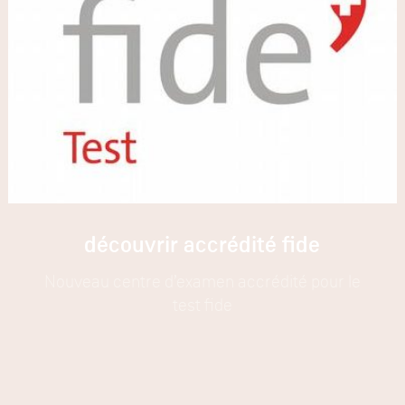
découvrir accrédité fide
Nouveau centre d’examen accrédité pour le
test fide