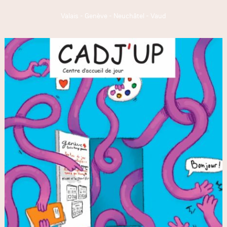
Valais
-
Genève
-
Neuchâtel
-
Vaud