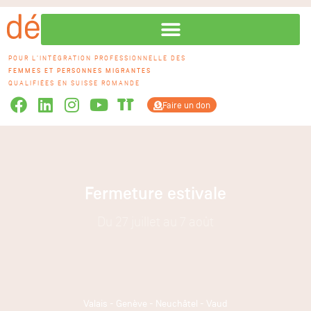
POUR L'INTÉGRATION PROFESSIONNELLE DES
FEMMES ET PERSONNES MIGRANTES
QUALIFIÉES EN SUISSE ROMANDE
Faire un don
Fermeture estivale
Du 27 juillet au 7 août
Valais
-
Genève
-
Neuchâtel
-
Vaud