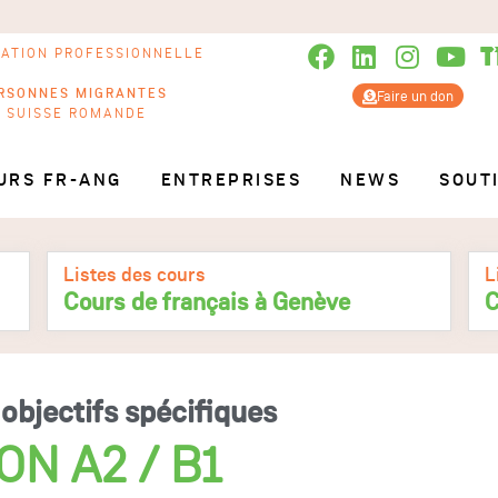
RATION PROFESSIONNELLE
RSONNES MIGRANTES
Faire un don
N SUISSE ROMANDE
URS FR-ANG
ENTREPRISES
NEWS
SOUT
Listes des cours
L
Cours de français à Genève
C
objectifs spécifiques
N A2 / B1