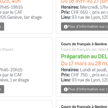
2025, 40h
Du 16 avril au 27 ju
17h45-19h15
Horaires:
Mercredi, 17h
e par le CAF
Prix:
CHF 550.-, pris en 
205 Genève, 1er étage
Lieu:
93 rue de Lyon, 12
s
Plus d'information sur 
Cours de français à Genève
écifiques
Cours de français sur object
Préparation au DEL
Du 17 mars au 28 m
17h45-20h15
Horaires:
Lundi et jeudi
e par le CAF
Prix:
CHF 750.-, pris en 
ève, 1 er étage
Lieu:
93 rue de Lyon, 12
s
Plus d'information sur 
Cours de français à Genève