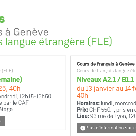
s
s à Genève
s langue étrangère (FLE)
Cours de français à Genève
e (FLE)
Cours de français langue ét
emaine)
Niveaux A2.1 / B1.1
25, 40h
du 13 janvier au 14 f
40h
vendredi, 12h15-13h50
e par le CAF
Horaires:
lundi, mercred
 étage
Prix:
CHF 550.-, pris en 
Lieu:
93 rue de Lyon, 12
s
Plus d'information sur 