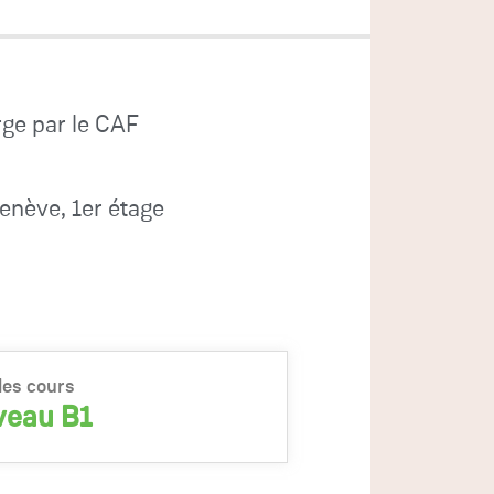
rge par le CAF
enève, 1er étage
les cours
iveau B1