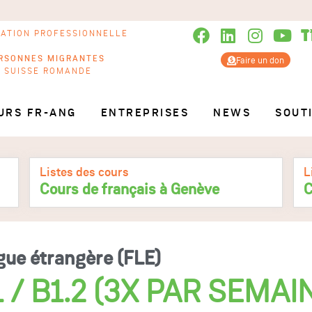
RATION PROFESSIONNELLE
RSONNES MIGRANTES
Faire un don
N SUISSE ROMANDE
URS FR-ANG
ENTREPRISES
NEWS
SOUT
Listes des cours
L
Cours de français à Genève
C
gue étrangère (FLE)
 / B1.2 (3X PAR SEMAI