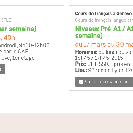
Cours de français à Genève
e (FLE)
Cours de français langue ét
 par semaine)
Niveaux Pré-A1 / A1 
semaine)
5, 40h
du 17 mars au 30 m
vendredi, 9h00-12h00
e par le CAF
Horaires:
du lundi au ve
nève, 1er étage
16h45 / 17h45-2015
Prix:
CHF 550.-, pris en 
s
Lieu:
93 rue de Lyon, 12
Plus d'information sur 