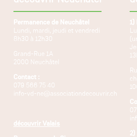
Permanence de Neuchâtel
1)
Lundi, mardi, jeudi et vendredi
Lu
8h30 à 12h30
(u
Je
Grand-Rue 1A
13
2000 Neuchâtel
Ru
Contact :
ch
079 566 75 40
10
info-vd-ne@associationdecouvrir.ch
Co
07
in
découvrir Valais
2)