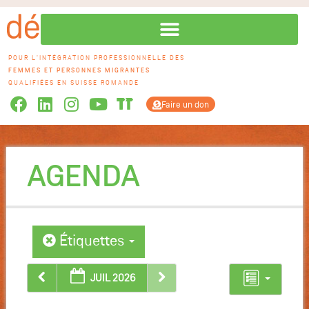
POUR L'INTÉGRATION PROFESSIONNELLE DES
FEMMES ET PERSONNES MIGRANTES
QUALIFIÉES EN SUISSE ROMANDE
Faire un don
AGENDA
Étiquettes
JUIL 2026